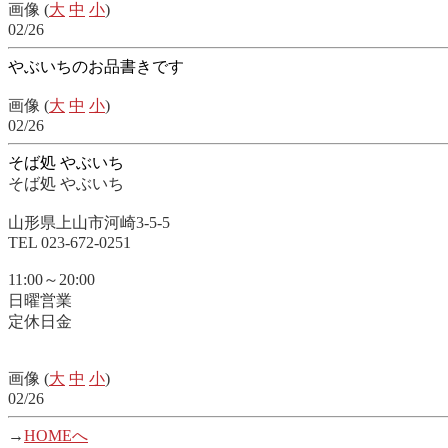
画像 (
大
中
小
)
02/26
やぶいちのお品書きです
画像 (
大
中
小
)
02/26
そば処 やぶいち
そば処 やぶいち
山形県上山市河崎3-5-5
TEL 023-672-0251
11:00～20:00
日曜営業
定休日金
画像 (
大
中
小
)
02/26
→
HOMEへ